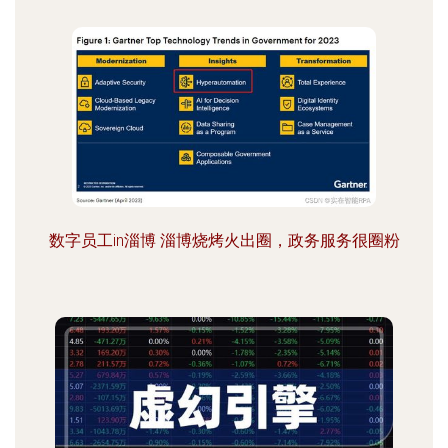
数字员工in淄博 淄博烧烤火出圈，政务服务很圈粉