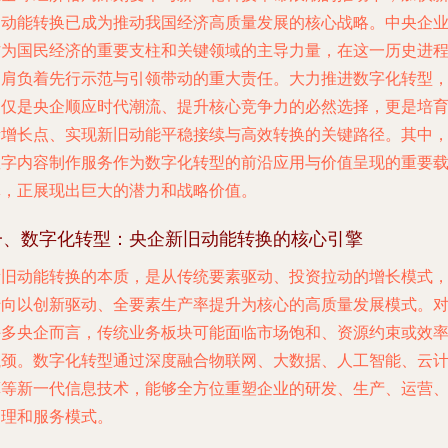
旧动能转换已成为推动我国经济高质量发展的核心战略。中央企
作为国民经济的重要支柱和关键领域的主导力量，在这一历史进
中肩负着先行示范与引领带动的重大责任。大力推进数字化转型
不仅是央企顺应时代潮流、提升核心竞争力的必然选择，更是培
新增长点、实现新旧动能平稳接续与高效转换的关键路径。其中
数字内容制作服务作为数字化转型的前沿应用与价值呈现的重要
体，正展现出巨大的潜力和战略价值。
一、数字化转型：央企新旧动能转换的核心引擎
新旧动能转换的本质，是从传统要素驱动、投资拉动的增长模式
转向以创新驱动、全要素生产率提升为核心的高质量发展模式。
许多央企而言，传统业务板块可能面临市场饱和、资源约束或效
瓶颈。数字化转型通过深度融合物联网、大数据、人工智能、云
算等新一代信息技术，能够全方位重塑企业的研发、生产、运营
管理和服务模式。