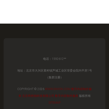
电话：1592612**
地址：北京市大兴区黄村镇芦城工业区管委会院内平房1号
（集群注册）
COPYRIGHT © 2026
WWW.DKKSN.COM
数字内容制作服
务
北京和然锦科技有限公司
数字内容制作服务
版权所有
SITEMAP