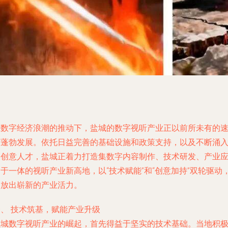
在数字经济浪潮的推动下，盐城的数字视听产业正以前所未有的
度蓬勃发展。依托日益完善的基础设施和政策支持，以及不断涌
的创意人才，盐城正着力打造集数字内容制作、技术研发、产业
于一体的视听产业新高地，以“技术赋能”和“创意加持”双轮驱动
绽放出崭新的产业活力。
一、 技术筑基，赋能产业升级
盐城数字视听产业的崛起，首先得益于坚实的技术基础。当地积