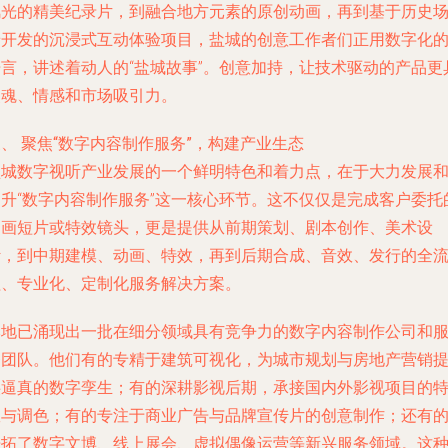
风光的精美纪录片，到融合地方元素的原创动画，再到基于历史
景开发的沉浸式互动体验项目，盐城的创意工作者们正用数字化
语言，讲述着动人的“盐城故事”。创意加持，让技术驱动的产品更
灵魂、情感和市场吸引力。
、 聚焦“数字内容制作服务”，构建产业生态
盐城数字视听产业发展的一个鲜明特色和着力点，在于大力发展
提升“数字内容制作服务”这一核心环节。这不仅仅是完成客户委托
动画短片或特效镜头，更是提供从前期策划、剧本创作、美术设
计，到中期建模、动画、特效，再到后期合成、音效、发行的全
程、专业化、定制化服务解决方案。
本地已涌现出一批在细分领域具有竞争力的数字内容制作公司和
务团队。他们有的专精于建筑可视化，为城市规划与房地产营销
供逼真的数字孪生；有的深耕影视后期，承接国内外影视项目的
效与调色；有的专注于商业广告与品牌宣传片的创意制作；还有
开拓了数字文博、线上展会、虚拟偶像运营等新兴服务领域。这