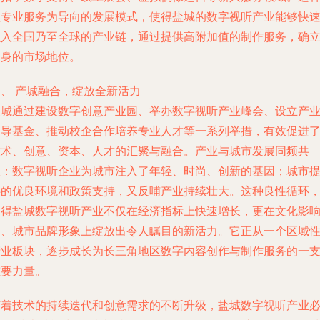
以专业服务为导向的发展模式，使得盐城的数字视听产业能够快
融入全国乃至全球的产业链，通过提供高附加值的制作服务，确
自身的市场地位。
四、 产城融合，绽放全新活力
盐城通过建设数字创意产业园、举办数字视听产业峰会、设立产
引导基金、推动校企合作培养专业人才等一系列举措，有效促进
技术、创意、资本、人才的汇聚与融合。产业与城市发展同频共
振：数字视听企业为城市注入了年轻、时尚、创新的基因；城市
供的优良环境和政策支持，又反哺产业持续壮大。这种良性循环
使得盐城数字视听产业不仅在经济指标上快速增长，更在文化影
力、城市品牌形象上绽放出令人瞩目的新活力。它正从一个区域
产业板块，逐步成长为长三角地区数字内容创作与制作服务的一
重要力量。
随着技术的持续迭代和创意需求的不断升级，盐城数字视听产业