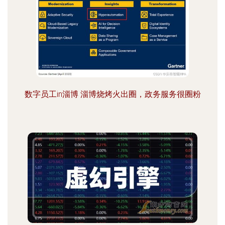
数字员工in淄博 淄博烧烤火出圈，政务服务很圈粉