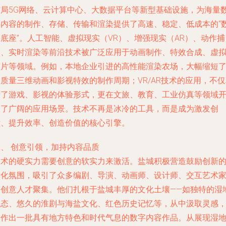
布局5G网络、云计算中心、大数据平台等新型基础设施，为海量
字内容的制作、存储、传输和渲染提供了高速、稳定、低成本的“
底座”。人工智能、虚拟现实（VR）、增强现实（AR）、动作捕
捉、实时渲染等前沿技术被广泛应用于动画制作、特效合成、虚
制片等领域。例如，本地企业引进的高性能渲染农场，大幅缩短
质量三维动画和影视特效的制作周期；VR/AR技术的应用，不
新了游戏、影视的体验形式，更在文旅、教育、工业仿真等领域
拓了广阔的应用场景。技术不再是冰冷的工具，而是成为激发创
意、提升效率、创造价值的核心引擎。
二、 创意引领，加持内容品质
技术的硬实力需要创意的软实力来激活。盐城积极营造鼓励创新
文化氛围，吸引了众多编剧、导演、动画师、设计师、交互艺术
等创意人才聚集。他们扎根于盐城丰厚的文化土壤——如独特的湿
生态、悠久的淮剧与海盐文化、红色历史记忆等，从中汲取灵感
创作出一批具有地方特色和时代气息的数字内容作品。从展现湿