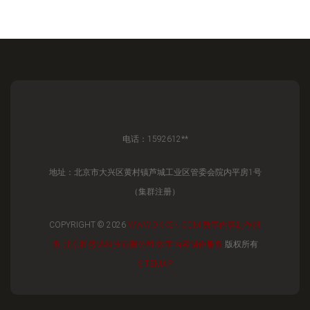
电话：1592612**
地址：北京市大兴区黄村镇芦城工业区管委会院内平房1号
（集群注册）
COPYRIGHT © 2026
WWW.DKKSN.COM
数字内容制作服
务
北京和然锦科技有限公司
数字内容制作服务
版权所有
SITEMAP